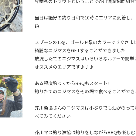
今季初のトラウトということで芥川漁業協同組合
当日は絶好の釣り日和で10時にエリアに到着し
🎣
スプーンの1.3g、ゴールド系のカラーですぐさまヒ
綺麗なニジマスをGETすることができました
放流したてのニジマスはいろいろなルアーで簡単
オススメのエリアです♪♪♪
ある程度釣ってからBBQもスタート!
釣りたてのニジマスをその場で食べることができ
芥川漁協さんのニジマスは小ぶりでも油がのって
べてみてください
芥川マス釣り漁協は釣りをしながらBBQも楽し