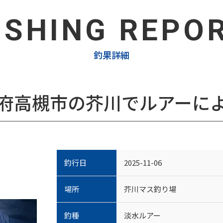
ISHING REPO
釣果詳細
府高槻市の芥川でルアーに
釣行日
2025-11-06
場所
芥川マス釣り場
釣種
淡水ルアー