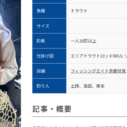
魚種
トラウト
サイズ
釣果
一人10匹以上
仕掛け図
エリアトラウトロッド60UL リー
店舗
フィッシングエイト京都伏見
釣り人
土師、高田、東末
記事・概要