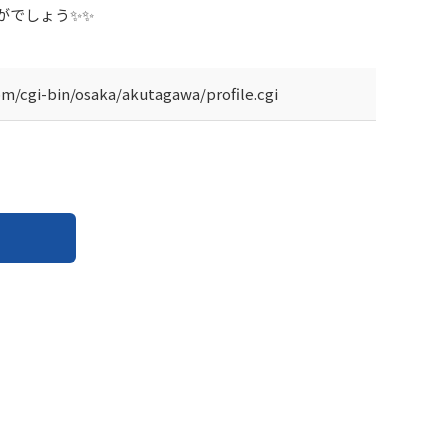
がでしょう✨✨
om/cgi-bin/osaka/akutagawa/profile.cgi