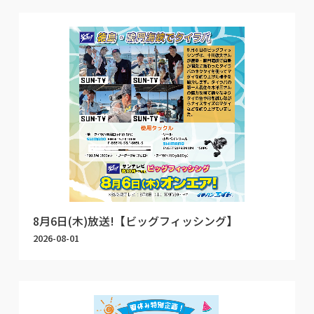
8月6日(木)放送!【ビッグフィッシング】
2026-08-01