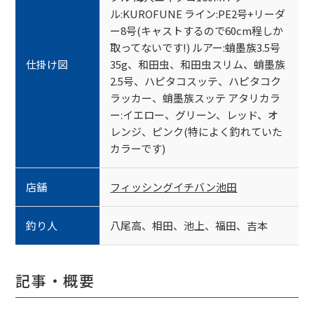
ル:KUROFUNE ライン:PE2号+リーダ
ー8号(キャストするので60cm程しか
取ってないです!) ルアー:蛸墨族3.5号
仕掛け図
35g、和田虫、和田虫スリム、蛸墨族
2.5号、ハピタコスッテ、ハピタコク
ラッカー、蛸墨族スッテ アタリカラ
ー:イエロー、グリーン、レッド、オ
レンジ、ピンク(特によく釣れていた
カラーです)
店舗
フィッシングイチバン池田
釣り人
八尾高、相田、池上、福田、吉本
記事・概要