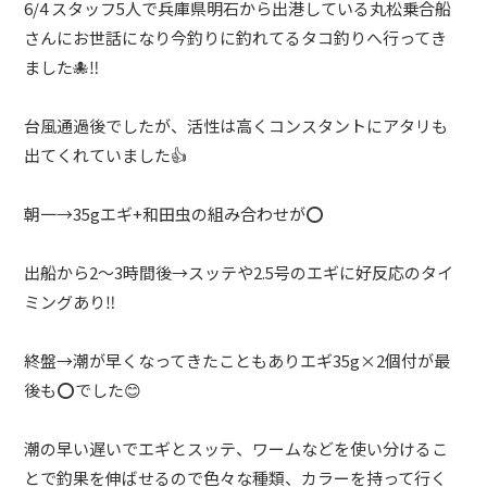
6/4 スタッフ5人で兵庫県明石から出港している丸松乗合船
さんにお世話になり今釣りに釣れてるタコ釣りへ行ってき
ました🐙‼️
台風通過後でしたが、活性は高くコンスタントにアタリも
出てくれていました👍
朝一→35gエギ+和田虫の組み合わせが⭕️
出船から2〜3時間後→スッテや2.5号のエギに好反応のタイ
ミングあり‼️
終盤→潮が早くなってきたこともありエギ35g×2個付が最
後も⭕️でした😊
潮の早い遅いでエギとスッテ、ワームなどを使い分けるこ
とで釣果を伸ばせるので色々な種類、カラーを持って行く