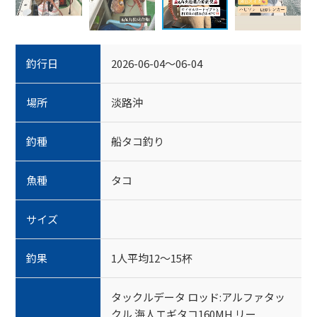
釣行日
2026-06-04～06-04
場所
淡路沖
釣種
船タコ釣り
魚種
タコ
サイズ
釣果
1人平均12～15杯
タックルデータ ロッド:アルファタッ
クル 海人エギタコ160MH リー