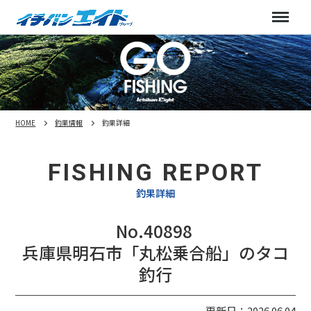
Me
HOME
釣果情報
釣果詳細
FISHING REPORT
釣果詳細
No.40898
兵庫県明石市「丸松乗合船」のタコ
釣行
更新日：2026.06.04