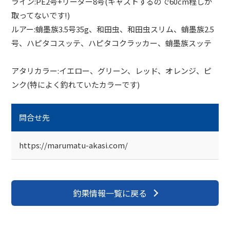
ライン:PE2号+リーダー8号(キャストするので60cm程しか
取ってないです!)
ルアー:蛸墨族3.5号35g、和田虫、和田虫スリム、蛸墨族2.5
号、ハピタコスッテ、ハピタコクラッカー、蛸墨族スッテ
アタリカラー:イエロー、グリーン、レッド、オレンジ、ピ
ンク(特によく釣れていたカラーです)
問合せ先
https://marumatu-akasi.com/
釣果情報一覧に戻る