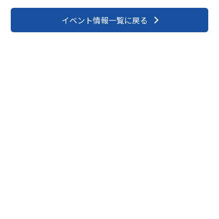
イベント情報一覧に戻る